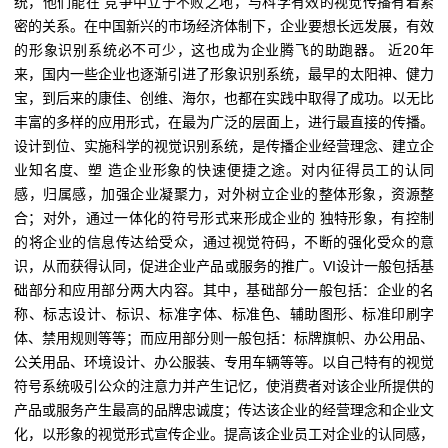
统，他们能在 竞争中立于不败之地，与科学有效的视觉传播有着紧
密的关系。在中国新兴的市场经济体制下，企业要想长远发展，有效
的形象识别系统必不可少，这也成为企业腾飞的助跑器。 近20年
来，国内一些企业也逐渐引进了形象识别系统，最早的太阳神、健力
宝，到后来的康佳、创维、海尔，也都在实践中取得了成功。以无比
丰富的多样的应用形式，在最为广泛的层面上，进行最直接的传播。
设计到位、实施科学的视觉识别系统，是传播企业经营理念、建立企
业知名度、塑 造企业形象的快速便捷之途。对内征得员工的认同
感，归属感，加强企业凝聚力，对外树立企业的整体形象，资源整
合；对外，通过一体化的符号形式来形成企业的 独特形象，有控制
的将企业的信息传达给受众，通过视觉符码，不断的强化受众的意
识，从而获得认同，促进企业产品或服务的推广。VI设计一般包括基
础部分和应用部分两大内容。其中，基础部分一般包括：企业的名
称、标志设计、标识、标准字体、标准色、辅助图形、标准印刷字
体、禁用规则等等；而应用部分则一般包括：标牌旗帜、办公用品、
公关用品、环境设计、办公服装、专用车辆等等。以自己特有的视觉
符号系统吸引公众的注意力并产生记忆，使消费者对该企业所提供的
产品或服务产生最高的品牌忠诚度；传达该企业的经营理念和企业文
化，以形象的视觉形式宣传企业。提高该企业员工对企业的认同感，